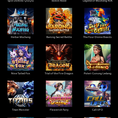
Spin Domino QiuQiu
Robin Hood
Legend of Wusheng 40K
Heibai Wuchang
Barong Sacred Battle
The Four Divine Beasts
Nine Tailed Fox
Trial of the Fire Dragon
Puteri Gunung Ledang
Titan Monster
Flowerish Fairy
Call UFO