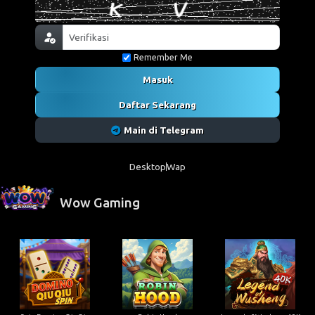
Remember Me
Masuk
Daftar Sekarang
Main di Telegram
Desktop
Wap
Wow Gaming