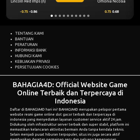
onia Nicosia
Maccabi Tel Aviv (n)
CSKA S
0.75
0.68
0.25
0.68
-0.25
-
TENTANG KAMI
BANTUAN
PERATURAN
INFORMASI BANK
HUBUNGI KAMI
KEBIJAKAN PRIVASI
PERSETUJUAN COOKIES
BAHAGIA4D: Official Website Game
Online Terbaik dan Terpercaya di
Indonesia
Daftar di
BAHAGIA4D
hari ini! BAHAGIA4D merupakan pelopor pertama
website resmi game online slot gacor terbaik dan terpercaya di
indonesia yang menyediakan layanan customer service aktif 24 jam.
Didukung oleh infrastruktur server terbaik dan super stabil, platform ini
memastikan kelancaran aktivitas bermain Anda tanpa kendala teknis.
Selain menjadi pusat hiburan terpopuler, situs ini juga secara aktif
membagikan deretan permainan seru dan peluang kemenangan