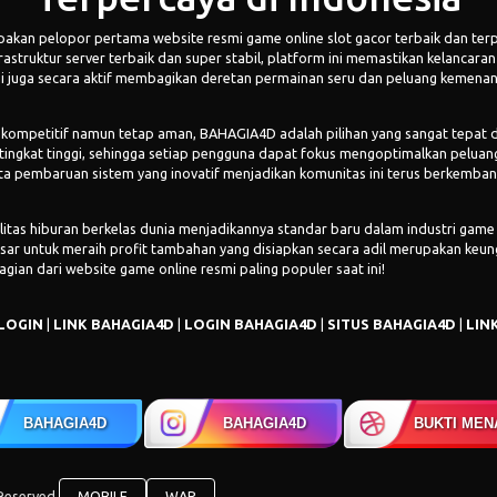
akan pelopor pertama website resmi game online slot gacor terbaik dan ter
Golden Ox
Madame Destiny
Temujin Trea
rastruktur server terbaik dan super stabil, platform ini memastikan kelancara
s ini juga secara aktif membagikan deretan permainan seru dan peluang kemen
Megaways
 kompetitif namun tetap aman,
BAHAGIA4D
adalah pilihan yang sangat tepat d
 tingkat tinggi, sehingga setiap pengguna dapat fokus mengoptimalkan pelua
rta pembaruan sistem yang inovatif menjadikan komunitas ini terus berkembang
as hiburan berkelas dunia menjadikannya standar baru dalam industri game on
besar untuk meraih profit tambahan yang disiapkan secara adil merupakan keu
agian dari website game online resmi paling populer saat ini!
wer of Thor
Hot Fiesta
Buffalo K
LOGIN
|
LINK BAHAGIA4D
|
LOGIN BAHAGIA4D
|
SITUS BAHAGIA4D
|
LIN
Megaways
Megaway
BAHAGIA4D
BAHAGIA4D
BUKTI MEN
 Reserved.
MOBILE
WAP