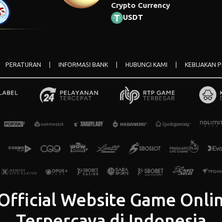
Crypto Currency
USDT
key Warrior
Joker's Jewels
Magic Jour
PERATURAN
|
INFORMASI BANK
|
HUBUNGI KAMI
|
KEBIJAKAN P
reat Rhino
Fruit Party
Aztec Gems D
Megaways
fficial Website Game Onlin
Terpercaya di Indonesia