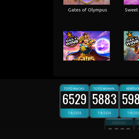
Gates of Olympus
Sweet
Gates of Gatot Kaca
Gates
TOTO MACAU
TOTO WUHAN
KENTUC
Super Scatter
6529
5883
59
7/8/2026
7/8/2026
7/8/20
HK SIANG
9220