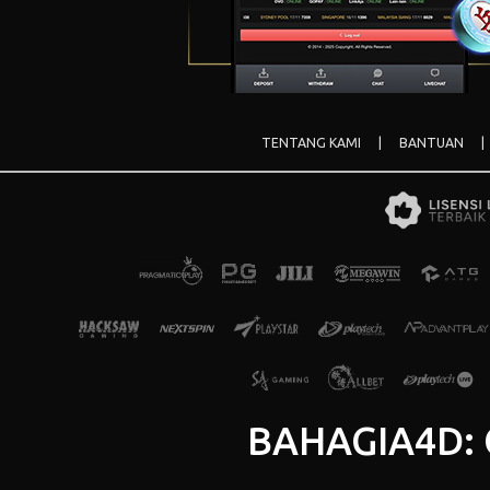
Madame Destiny
Mon
TENTANG KAMI
|
BANTUAN
|
Wild West Gold
G
BAHAGIA4D: O