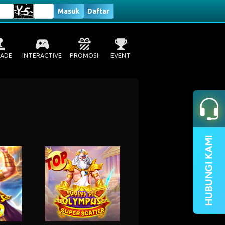
UK PROSES CEPAT !!!
INFO PENTING !!! UNTUK DEPOSIT BANK : MAND
Masuk
Daftar
ADE
INTERACTIVE
PROMOSI
EVENT