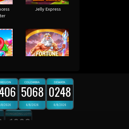
ncess
Jelly Express
ter
anza
Fortune of Olympus
REGON
COLOMBIA
DEWATA
406
5068
0248
/8/2026
6/8/2026
6/8/2026
HONGKONG LOTTO
3
1083