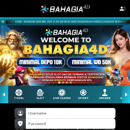
OSIT BANK : MANDIRI DAN BRI JAM 21:00 S/D 08:00 WIB DISARANKAN MENGGUNAKAN NOMINAL UNIK. UNT
TOGEL
SLOT
LIVE CASINO
SPORT
ARCADE
SABU