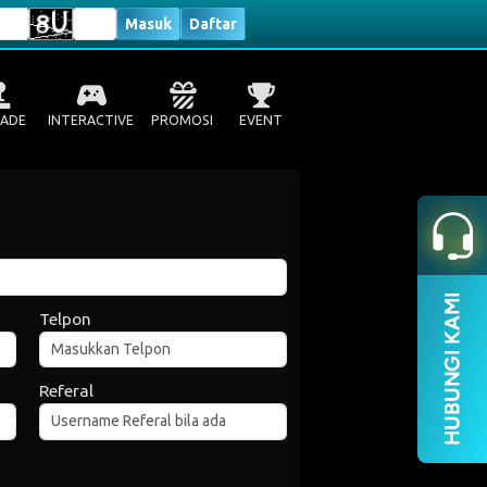
. UNTUK PROSES CEPAT !!!
INFO PENTING !!! UNTUK DEPOSIT BANK : 
Masuk
Daftar
ADE
INTERACTIVE
PROMOSI
EVENT
Telpon
Referal