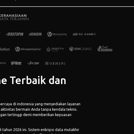
e Terbaik dan
percaya di indonesia yang menyediakan layanan
n aktivitas bermain Anda tanpa kendala teknis.
angan tertinggi demi memberikan kepuasan
i tahun 2026 ini. Sistem enkripsi data mutakhir