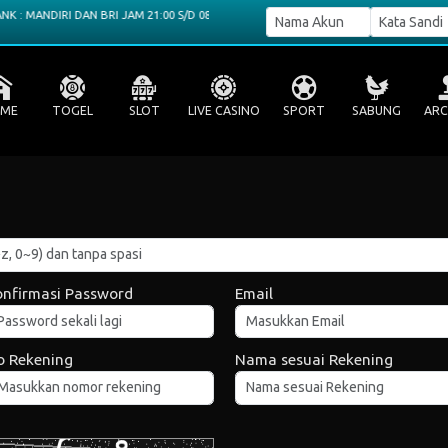
MANDIRI DAN BRI JAM 21:00 S/D 08:00 WIB DISARANKAN MENGGUNAKAN NOMINAL UNIK
ME
TOGEL
SLOT
LIVE CASINO
SPORT
SABUNG
ARC
onfirmasi Password
Email
o Rekening
Nama sesuai Rekening