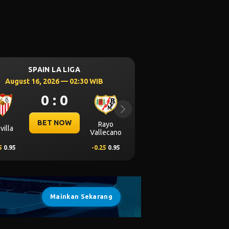
A CHAMPIONS LEAGUE QUALIFIERS
August 11, 2026 — 22:00 WIB
0 : 0
Next
BET NOW
t Almaty
Levski Sofia
(n)
00
0.76
0.00
-0.94
Mainkan Sekarang