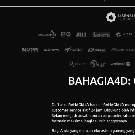
BAHAGIA4D: O
Daftar di
BAHAGIA4D
hari ini! BAHAGIA4D merup
customer service aktif 24 jam. Didukung oleh inf
Selain menjadi pusat hiburan terpopuler, situ
bermain maksimal bagi seluruh anggotanya.
Bagi Anda yang mencari ekosistem gaming yang