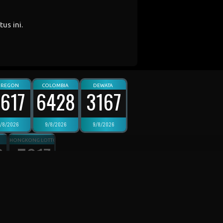
us ini.
REGON
COLOMBIA
DEWATA
617
6428
3167
/8/2026
9/8/2026
9/8/2026
HONGKONG LOTTO
3
5917
8/8/2026