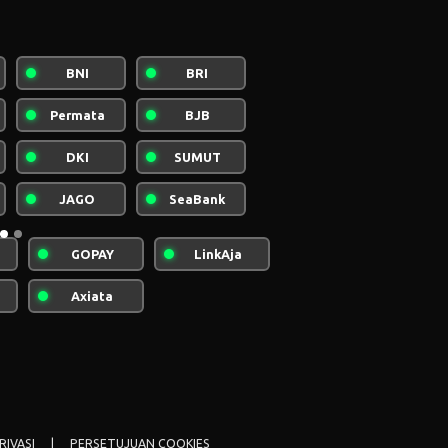
BNI
BRI
NOBU
Mayb
Permata
BJB
UOB
Blu
DKI
SUMUT
SAQU
JAGO
SeaBank
GOPAY
LinkAja
Axiata
RIVASI
|
PERSETUJUAN COOKIES