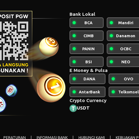
Bank Lokal
BCA
Mandiri
CIMB
Danamon
PANIN
OCBC
BSI
NEO
E Money & Pulsa
DANA
OVO
AntarBank
Telkomsel
Crypto Currency
USDT
PERATURAN
|
INFORMASI BANK
|
HUBUNGI KAMI
|
KEBIJAKAN P