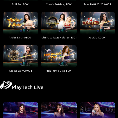
Bull Bull B001
Classic Pokdeng P001
Teen Patti 20-20 W001
Andar Bahar AB001
Ultimate Texas Hold'em T501
Xoc Dia XD001
Casino War CW001
Fish Prawn Crab F001
PlayTech Live