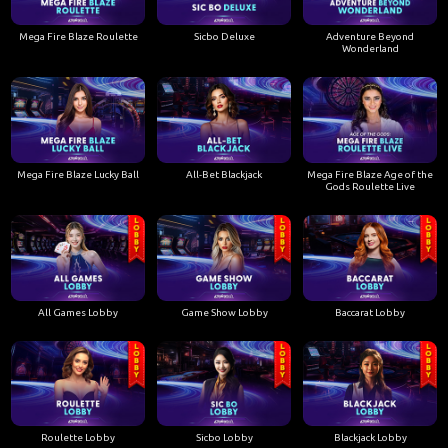
Mega Fire Blaze Roulette
Sicbo Deluxe
Adventure Beyond
Wonderland
Mega Fire Blaze Lucky Ball
All-Bet Blackjack
Mega Fire Blaze Age of the
Gods Roulette Live
All Games Lobby
Game Show Lobby
Baccarat Lobby
Roulette Lobby
Sicbo Lobby
Blackjack Lobby