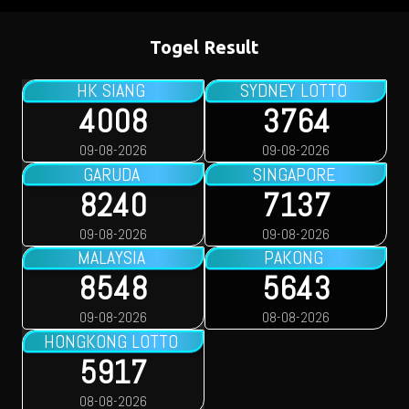
Togel Result
HK SIANG
SYDNEY LOTTO
4008
3764
09-08-2026
09-08-2026
GARUDA
SINGAPORE
8240
7137
09-08-2026
09-08-2026
MALAYSIA
PAKONG
8548
5643
09-08-2026
08-08-2026
HONGKONG LOTTO
5917
08-08-2026