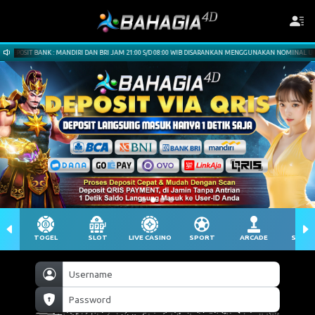
DAN BRI JAM 21:00 S/D 08:00 WIB DISARANKAN MENGGUNAKAN NOMINAL UNIK. UNTUK PROSES CEPAT !!!
TOGEL
SLOT
LIVE CASINO
SPORT
ARCADE
SABU