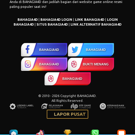
Anda di
BAHAGIA4D
dan jadilah bagian dari website game online resmi
paling populer saat ini!
BAHAGIA4D
|
BAHAGIA4D LOGIN
|
LINK BAHAGIA4D
|
LOGIN
BAHAGIA4D
|
SITUS BAHAGIA4D
|
LINK ALTERNATIF BAHAGIA4D
BAHAGIA4D
BAHAGIA4D
BAHAGIA4D
BUKTI MENANG
BAHAGIA4D
All Rights Reserved.
LAPOR PUSAT