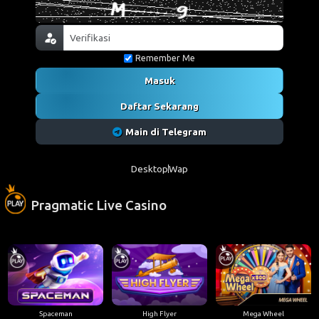
Remember Me
Masuk
Daftar Sekarang
Main di Telegram
Desktop
Wap
Pragmatic Live Casino
Spaceman
High Flyer
Mega Wheel