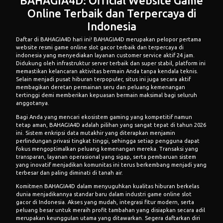
BAHAGIA4D: Official Website Game
Online Terbaik dan Terpercaya di
Indonesia
Daftar di
BAHAGIA4D
hari ini! BAHAGIA4D merupakan pelopor pertama
website resmi game online slot gacor terbaik dan terpercaya di
indonesia yang menyediakan layanan customer service aktif 24 jam.
Didukung oleh infrastruktur server terbaik dan super stabil, platform ini
memastikan kelancaran aktivitas bermain Anda tanpa kendala teknis.
Selain menjadi pusat hiburan terpopuler, situs ini juga secara aktif
membagikan deretan permainan seru dan peluang kemenangan
tertinggi demi memberikan kepuasan bermain maksimal bagi seluruh
anggotanya.
Bagi Anda yang mencari ekosistem gaming yang kompetitif namun
tetap aman,
BAHAGIA4D
adalah pilihan yang sangat tepat di tahun 2026
ini. Sistem enkripsi data mutakhir yang diterapkan menjamin
perlindungan privasi tingkat tinggi, sehingga setiap pengguna dapat
fokus mengoptimalkan peluang kemenangan mereka. Transaksi yang
transparan, layanan operasional yang sigap, serta pembaruan sistem
yang inovatif menjadikan komunitas ini terus berkembang menjadi yang
terbesar dan paling diminati di tanah air.
Komitmen
BAHAGIA4D
dalam menyuguhkan kualitas hiburan berkelas
dunia menjadikannya standar baru dalam industri game online slot
gacor di Indonesia. Akses yang mudah, integrasi fitur modern, serta
peluang besar untuk meraih profit tambahan yang disiapkan secara adil
merupakan keunggulan utama yang ditawarkan. Segera daftarkan diri