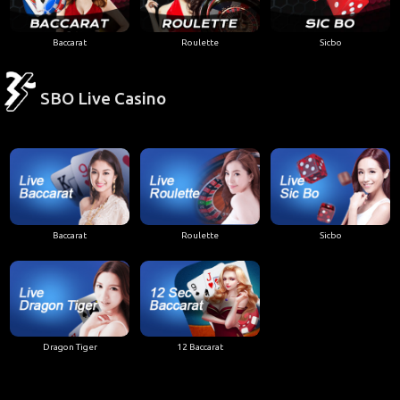
Baccarat
Roulette
Sicbo
SBO Live Casino
Baccarat
Roulette
Sicbo
Dragon Tiger
12 Baccarat