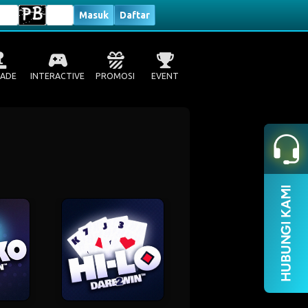
NTUK PROSES CEPAT !!!
INFO PENTING !!! UNTUK DEPOSIT BANK : MAN
Masuk
Daftar
ADE
INTERACTIVE
PROMOSI
EVENT