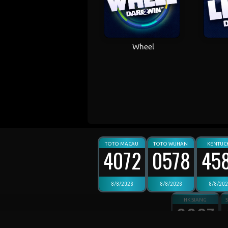
Wheel
TOTO MACAU
TOTO WUHAN
KENTUC
4072
0578
45
8/8/2026
8/8/2026
8/8/20
HK SIANG
8867