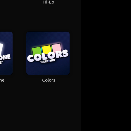
Hi-Lo
ne
Colors