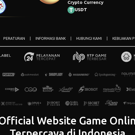
Crypto Currency
USDT
PERATURAN
|
INFORMASI BANK
|
HUBUNGI KAMI
|
KEBIJAKAN P
fficial Website Game Onlin
Terpercaya di Indonesia