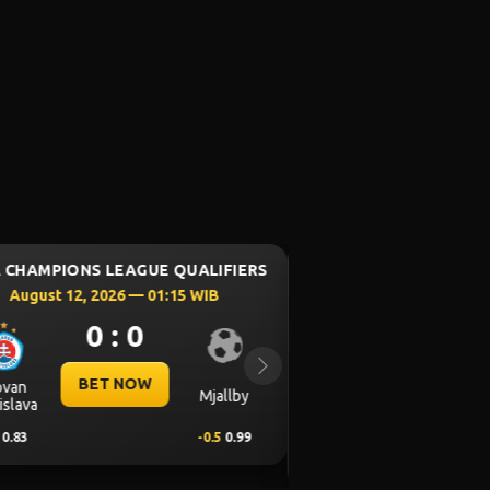
7/8/2026
FOOTBALL F24 INTERNATIONAL
FRIENDLY
August 8, 2026 — 09:15 WIB
0 : 0
Next
BET NOW
inland
e-England
75
-0.91
1.75
0.67