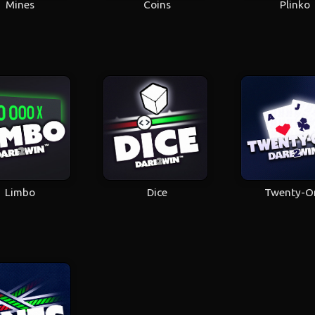
Mines
Coins
Plinko
Limbo
Dice
Twenty-O