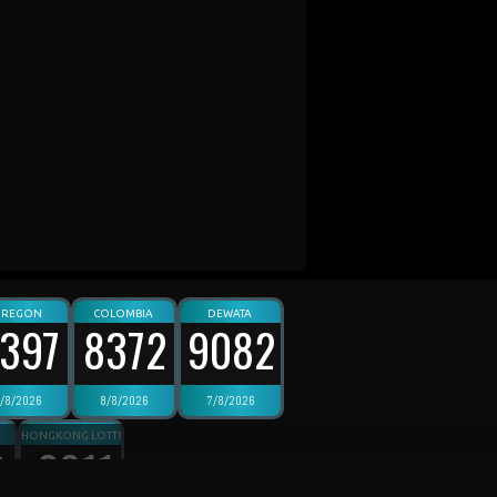
REGON
COLOMBIA
DEWATA
397
8372
9082
/8/2026
8/8/2026
7/8/2026
HONGKONG LOTTO
3
6011