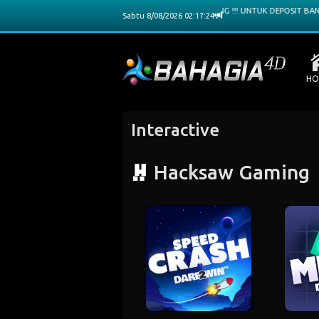
INFO PENTING !!! UNTUK DEPOSIT BANK : MAN
Sabtu 8/08/2026 02:17:25
HO
Interactive
Hacksaw Gaming