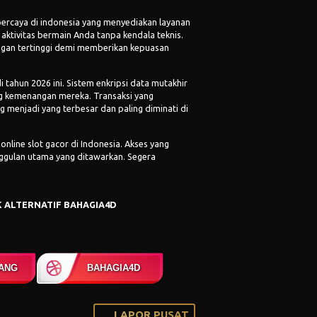
percaya di indonesia yang menyediakan layanan
n aktivitas bermain Anda tanpa kendala teknis.
angan tertinggi demi memberikan kepuasan
i tahun 2026 ini. Sistem enkripsi data mutakhir
ng kemenangan mereka. Transaksi yang
 menjadi yang terbesar dan paling diminati di
line slot gacor di Indonesia. Akses yang
nggulan utama yang ditawarkan. Segera
K ALTERNATIF BAHAGIA4D
ANG
BAHAGIA4D
LAPOR PUSAT