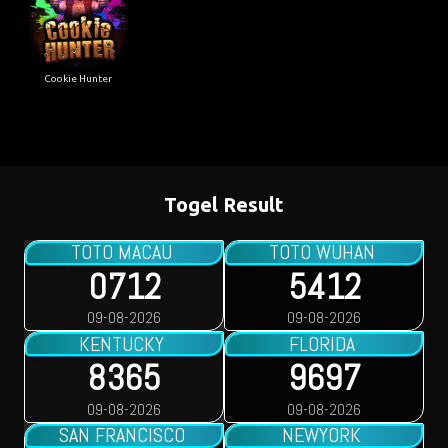
Cookie Hunter
Togel Result
HK SIANG
SYDNEY LOTTO
4008
3764
09-08-2026
09-08-2026
GARUDA
SINGAPORE
8240
5102
09-08-2026
08-08-2026
MALAYSIA
PAKONG