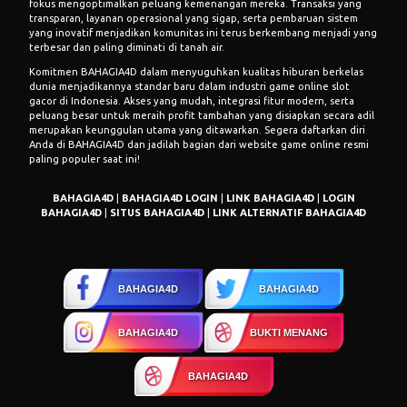
fokus mengoptimalkan peluang kemenangan mereka. Transaksi yang
transparan, layanan operasional yang sigap, serta pembaruan sistem
yang inovatif menjadikan komunitas ini terus berkembang menjadi yang
terbesar dan paling diminati di tanah air.
Komitmen
BAHAGIA4D
dalam menyuguhkan kualitas hiburan berkelas
dunia menjadikannya standar baru dalam industri game online slot
gacor di Indonesia. Akses yang mudah, integrasi fitur modern, serta
peluang besar untuk meraih profit tambahan yang disiapkan secara adil
merupakan keunggulan utama yang ditawarkan. Segera daftarkan diri
Anda di
BAHAGIA4D
dan jadilah bagian dari website game online resmi
paling populer saat ini!
BAHAGIA4D
|
BAHAGIA4D LOGIN
|
LINK BAHAGIA4D
|
LOGIN
BAHAGIA4D
|
SITUS BAHAGIA4D
|
LINK ALTERNATIF BAHAGIA4D
BAHAGIA4D
BAHAGIA4D
BAHAGIA4D
BUKTI MENANG
BAHAGIA4D