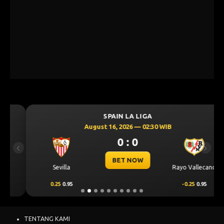
SPAIN LA LIGA
August 16, 2026 — 02:30 WIB
0 : 0
Previous
Next
BET NOW
Sevilla
Rayo Vallecano
0.25
0.95
-0.25
0.95
TENTANG KAMI